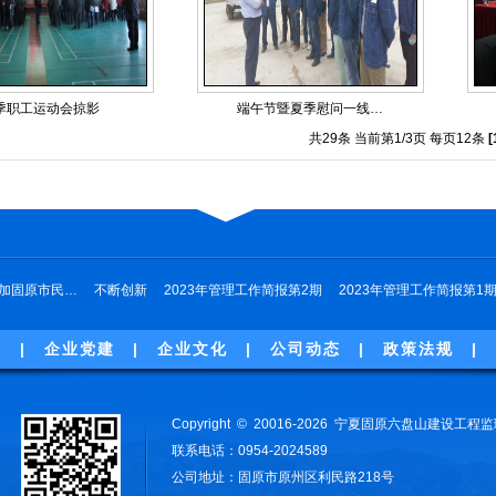
季职工运动会掠影
端午节暨夏季慰问一线…
共29条 当前第1/3页 每页12条
[
加固原市民…
不断创新
2023年管理工作简报第2期
2023年管理工作简报第1
誉
|
企业党建
|
企业文化
|
公司动态
|
政策法规
|
Copyright © 20016-2026 宁夏固原六盘山建设
联系电话：0954-2024589
公司地址：固原市原州区利民路218号