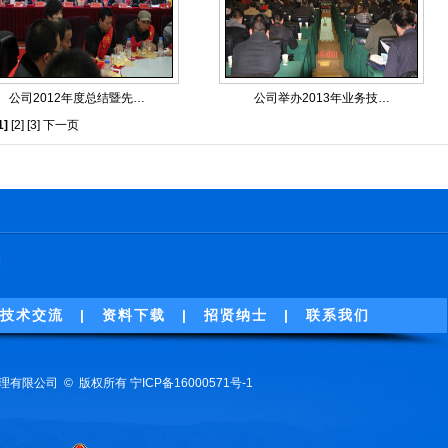
公司2012年度总结暨先…
公司举办2013年业务技…
1]
[2]
[3]
下一页
期
技术交流
|
资料下载
|
招贤纳士
|
联系我们
工程监理有限公司 © 版权所有
宁ICP备16000571号-1