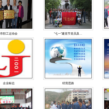
市职工运动会
“七一”建党节党员及…
企业标志
经营思路