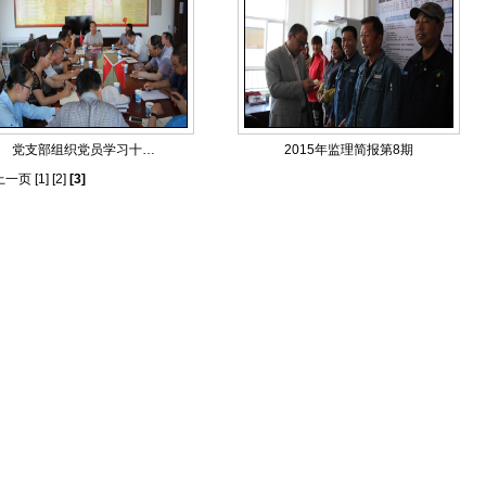
党支部组织党员学习十…
2015年监理简报第8期
上一页
[1]
[2]
[3]